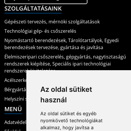
SZOLGÁLTATÁSAINK
Gépészeti tervezés, mérnöki szolgáltatások
Technológiai gép- és csőszerelés
Nyomástartó berendezések, Tárolótartályok, Egyedi
berendezések tervezése, gyártása és javítása
Élelmiszeripari csőszerelés, gépgyártás, nagytisztaságú
rendszerek kiépítése, Speciális ipari technológiai
rendszerek kivitelezése
Acélszerkezet tervezés, gyártás
Az oldal sütiket
Bérgyártási munkák
használ
Helyszíni szerelés, telepítés, karbantartás
MENÜ
Az oldal sütiket és egyéb
nyomkövető technológiákat
Adatvédelem
alkalmaz, hogy javítsa a