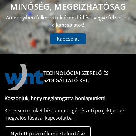
MINŐSÉG, MEGBÍZHATÓSÁG
Amennyiben felkeltettük érdeklődést, vegye fel velünk
a kapcsolatot!
Kapcsolat
TECHNOLÓGIAI SZERELŐ ÉS
SZOLGÁLTATÓ KFT.
Köszönjük, hogy meglátogatta honlapunkat!
Keressen minket bizalommal gépészeti projektjeinek
megvalósításával kapcsolatban.
Nyitott pozíciók megtekintése