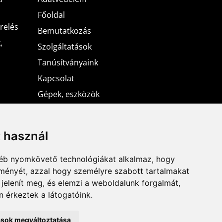
Főoldal
relés
Bemutatkozás
,
Szolgáltatások
Tanúsítványaink
Kapcsolat
Gépek, eszközök
lis
ek
t használ
rtás
gyéb nyomkövető technológiákat alkalmaz, hogy
lményét, azzal hogy személyre szabott tartalmakat
 jelenít meg, és elemzi a weboldalunk forgalmát,
,
 érkeztek a látogatóink.
tások megváltoztatása