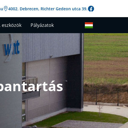
hu
4002. Debrecen, Richter Gedeon utca 39.
 eszközök
Pályázatok
rbantartás