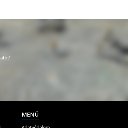
atot!
MENÜ
i
Adatvédelem