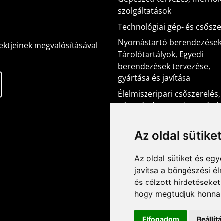
szolgáltatások
!
Technológiai gép- és csősze
Nyomástartó berendezések
ektjeinek megvalósításával
Tárolótartályok, Egyedi
berendezések tervezése,
gyártása és javítása
Élelmiszeripari csőszerelés,
gépgyártás, nagytisztaságú
rendszerek kiépítése, Speciá
ipari technológiai rendszer
Az oldal sütike
kivitelezése
Acélszerkezet tervezés, gyá
Az oldal sütiket és e
javítsa a böngészési é
Bérgyártási munkák
és célzott hirdetéseket
Helyszíni szerelés, telepítés
hogy megtudjuk honnan
karbantartás
Elfogadom
Beállí