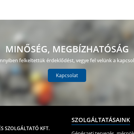
MINŐSÉG, MEGBÍZHATÓSÁG
nyiben felkeltettük érdeklődést, vegye fel velünk a kapcsol
Kapcsolat
SZOLGÁLTATÁSAINK
S SZOLGÁLTATÓ KFT.
Gépészeti tervezés, mérnök