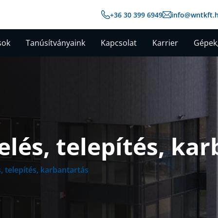
+36 30 399 6949
info@wntkft.
sok
Tanúsítványaink
Kapcsolat
Karrier
Gépek,
elés, telepítés, ka
, telepítés, karbantartás